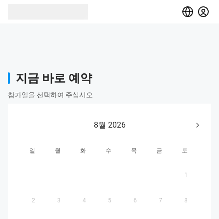
지금 바로 예약
참가일을 선택하여 주십시오
8월 2026
일
월
화
수
목
금
토
1
2
3
4
5
6
7
8